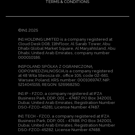
TERMS & CONDITIONS
©IN1 2025
IN1 HOLDING LIMITED is a company registered at
Cloud Desk D08, 11thFloor, Al Sarab Tower, Abu
Dhabi Global Market Square, Al MaryahIsland, Abu
Dhabi, United Arab Emirates, company number
000010186.
IN1POLAND SPÓŁKA Z OGRANICZONĄ
ODPOWIEDZIALNOŚCIĄ is a company registered
at 48 Wita Stwosza str., office 105, code 02-661,
Warsaw, Poland, KRS number: 0001069747, NIP:
5214045155, REGON: 526968250.
IN1 IP - FZCO, a company registered at IFZA
Business Park, DDP, 001 – 47487, PO Box 342001,
Dubai, United Arab Emirates, Registration Number
DSO-FZCO-45281, License Number 47487.
IN1 TECH - FZCO, a company registered at IFZA
Business Park, DDP, 001 - 47488, PO Box 342001,
Dubai, United Arab Emirates, Registration Number
DSO-FZCO-45282, License Number 47488.