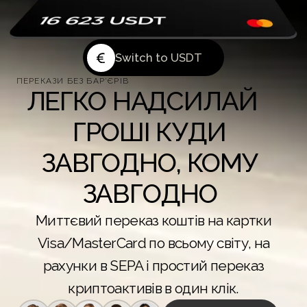
itch to EUR
Switch to USDT
ПЕРЕКАЗИ БЕЗ БАР'ЄРІВ
ЛЕГКО НАДСИЛАЙ
ГРОШІ КУДИ
ЗАВГОДНО, КОМУ
ЗАВГОДНО
Миттєвий переказ коштів на картки
Visa/MasterCard по всьому світу, на
рахунки в SEPA і простий переказ
криптоактивів в один клік.