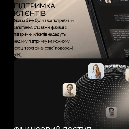
ПІДТРИМКА
КЛІЄНТІВ
Якими б не були твої потреби чи
запитання, справжні фахівці з
підтримки клієнтів нададуть
надійну підтримку на кожному
кроці твоєї фінансової подорожі
з IN1.