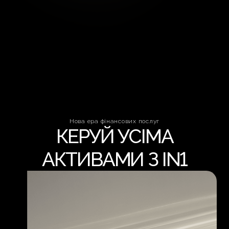
Нова ера фінансових послуг
КЕРУЙ УСІМА
АКТИВАМИ З IN1