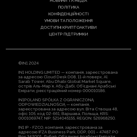
НОВИНИ ТА МЕДІА
ПОЛІТИКА
КОНФІДЕНЦІЙНОСТІ
УМОВИ ТА ПОЛОЖЕННЯ
ДОСТУПНІ КРИПТОАКТИВИ
ЦЕНТР ПІДТРИМКИ
©IN1 2024
IN1 HOLDING LIMITED — компанія, зареєстрована
за адресою Cloud Desk D08, 11-й поверх, Al
Sarab Tower, Abu Dhabi Global Market Square,
острів Аль-Марʼя, Абу-Дабі, Об‘єднані Арабські
Емірати, реєстраційний номер 000010186.
IN1POLAND SPÓŁKA Z OGRANICZONĄ
ODPOWIEDZIALNOŚCIĄ — компанія,
зареєстрована за адресою вул. Віта Ствоша 48,
офіс 105, код 02-661, Варшава, Польща, KRS:
0001069747, NIP: 5214045155, REGON: 526968250.
IN1 IP - FZCO, компанія, зареєстрована за
адресою IFZA Business Park, DDP, 001 – 47487, PO
Box 342001, Дубай, Об‘єднані Арабські Емірати,