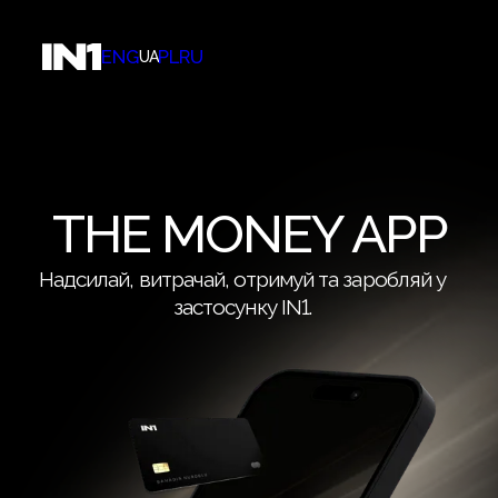
ENG
PL
RU
UA
THE MONEY APP
Надсилай, витрачай, отримуй та заробляй у
застосунку IN1.