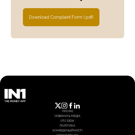
Download Complaint Form (.pdf)
ПРО IN1
НОВИНИ & МЕДІА
OTC DESK
ПОЛІТИКА
КОНФІДЕНЦІЙНОСТІ