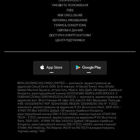
COOKIE POLICY
УМОВИ ТА ПОЛОЖЕННЯ
FEES
RISK DISCLOSURE
REFERRAL PROGRAMME
TERMS & CONDITIONS
ОБРОБКА ДАНИХ
ДОСТУПНІ КРИПТОАКТИВИ
ЦЕНТР ПІДТРИМКИ
©IN1 2025IN1 HOLDING LIMITED — компанія, зареєстрована за
адресою Cloud Desk D08, 11-й поверх, Al Sarab Tower, Abu Dhabi
Global Market Square, острів Аль-Марʼя, Абу-Дабі, Об‘єднані Арабські
Емірати, реєстраційний номер 000010186.IN1POLAND SPÓŁKA Z
OGRANICZONĄ ODPOWIEDZIALNOŚCIĄ — компанія, зареєстрована за
адресою вул. Віта Ствоша 48, офіс 105, код 02-661, Варшава, Польща,
KRS: 0001069747, NIP: 5214045155, REGON: 526968250.IN1 IP - FZCO,
компанія, зареєстрована за адресою IFZA Business Park, DDP, 001 –
47487, PO Box 342001, Дубай, Об‘єднані Арабські Емірати,
реєстраційний номер DSO-FZCO-45281, номер ліцензії 47487.IN1
TECH - FZCO, компанія, зареєстрована за адресою IFZA Business
Park, DDP, 001 - 47488, PO Box 342001, Дубай, Об’єднані Арабські
Емірати, реєстраційний номер DSO-FZCO-45282, номер ліцензії
47488.IN1 Holding, IN1 Poland, IN1 IP та IN1 TECH використовують
торгову назву “IN1”.