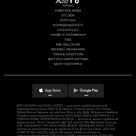
ПРО IN1
НОВИНИ & МЕДІА
OTC DESK
ПОЛІТИКА
КОНФІДЕНЦІЙНОСТІ
COOKIE POLICY
УМОВИ ТА ПОЛОЖЕННЯ
FEES
RISK DISCLOSURE
REFERRAL PROGRAMME
TERMS & CONDITIONS
ДОСТУПНІ КРИПТОАКТИВИ
ЦЕНТР ПІДТРИМКИ
©IN1 2025
IN1 HOLDING LIMITED — компанія, зареєстрована за
адресою Cloud Desk D08, 11-й поверх, Al Sarab Tower, Abu Dhabi
Global Market Square, острів Аль-Марʼя, Абу-Дабі, Об‘єднані Арабські
Емірати, реєстраційний номер 000010186.
IN1POLAND SPÓŁKA Z
OGRANICZONĄ ODPOWIEDZIALNOŚCIĄ — компанія, зареєстрована за
адресою вул. Віта Ствоша 48, офіс 105, код 02-661, Варшава, Польща,
KRS: 0001069747, NIP: 5214045155, REGON: 526968250.
IN1 IP - FZCO,
компанія, зареєстрована за адресою IFZA Business Park, DDP, 001 –
47487, PO Box 342001, Дубай, Об‘єднані Арабські Емірати,
реєстраційний номер DSO-FZCO-45281, номер ліцензії 47487.
IN1