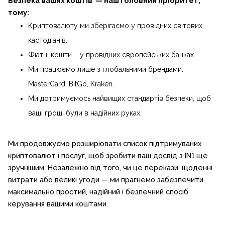
Безпека ваших коштів — наш головний пріоритет,
тому:
Криптовалюту ми зберігаємо у провідних світових
кастодіанів.
Фіатні кошти – у провідних європейських банках.
Ми працюємо лише з глобальними брендами:
MasterCard, BitGo, Kraken.
Ми дотримуємось найвищих стандартів безпеки, щоб
ваші гроші були в надійних руках.
Ми продовжуємо розширювати список підтримуваних
криптовалют і послуг, щоб зробити ваш досвід з IN1 ще
зручнішим. Незалежно від того, чи це перекази, щоденні
витрати або великі угоди — ми прагнемо забезпечити
максимально простий, надійний і безпечний спосіб
керування вашими коштами.