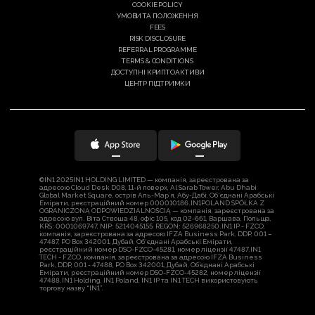
COOKIE POLICY
УМОВИ ТА ПОЛОЖЕННЯ
FEES
RISK DISCLOSURE
REFERRAL PROGRAMME
TERMS & CONDITIONS
ДОСТУПНІ КРИПТОАКТИВИ
ЦЕНТР ПІДТРИМКИ
©IN1 2025
IN1 HOLDING LIMITED — компанія, зареєстрована за
адресою Cloud Desk D08, 11-й поверх, Al Sarab Tower, Abu Dhabi
Global Market Square, острів Аль-Марʼя, Абу-Дабі, Об‘єднані Арабські
Емірати, реєстраційний номер 000010186.
IN1POLAND SPÓŁKA Z
OGRANICZONĄ ODPOWIEDZIALNOŚCIĄ — компанія, зареєстрована за
адресою вул. Віта Ствоша 48, офіс 105, код 02-661, Варшава, Польща,
KRS: 0001069747, NIP: 5214045155, REGON: 526968250.
IN1 IP - FZCO,
компанія, зареєстрована за адресою IFZA Business Park, DDP, 001 –
47487, PO Box 342001, Дубай, Об‘єднані Арабські Емірати,
реєстраційний номер DSO-FZCO-45281, номер ліцензії 47487.
IN1
TECH - FZCO, компанія, зареєстрована за адресою IFZA Business
Park, DDP, 001 - 47488, PO Box 342001, Дубай, Об’єднані Арабські
Емірати, реєстраційний номер DSO-FZCO-45282, номер ліцензії
47488.
IN1 Holding, IN1 Poland, IN1 IP та IN1 TECH використовують
торгову назву “IN1”.